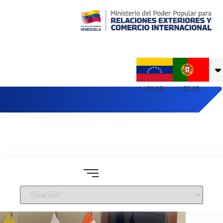
Embajada de Venezuela en Portugal
21
:
18
02
:
18