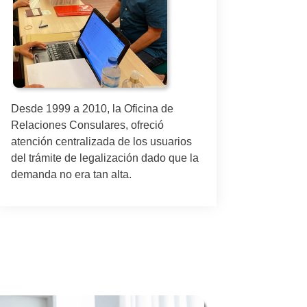
A parti
trámite
oficina
para at
conside
Desde 1999 a 2010, la Oficina de
deman
Relaciones Consulares, ofreció
atención centralizada de los usuarios
del trámite de legalización dado que la
demanda no era tan alta.