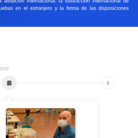
 la adopción internacional, la sustracción internacional de
uebas en el extranjero y la forma de las disposiciones
2010
2015