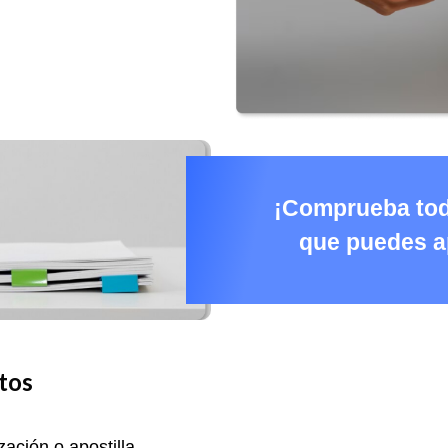
¡Comprueba to
que puedes apo
tos
ación o apostilla