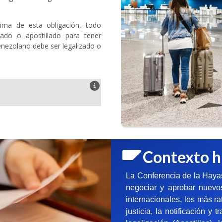
ima de esta obligación, todo
zado o apostillado para tener
enezolano debe ser legalizado o
Contexto h
La Conferencia de la Haya
negociar y aprobar nuevos
internacionales, los más r
justicia, la notificación 