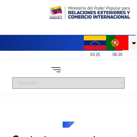
Embajada de Venezuela en Portugal
03
:
25
08
:
25