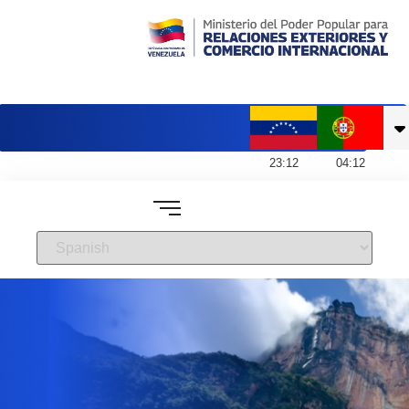
Embajada de Venezuela en Portugal
23
:
12
04
:
12