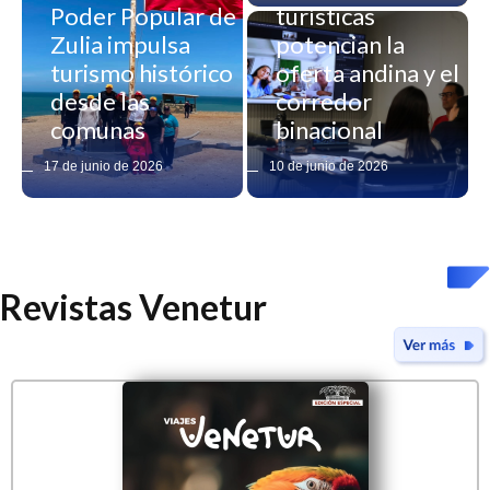
Poder Popular de
turísticas
Zulia impulsa
potencian la
turismo histórico
oferta andina y el
desde las
corredor
comunas
binacional
17 de junio de 2026
10 de junio de 2026
Revistas Venetur