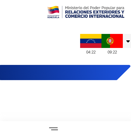
Embajada de Venezuela en Portugal
04
:
22
09
:
22