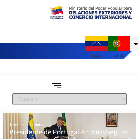
Embajada de Venezuela en Portugal
16
:
50
21
:
50
Noticias de la embajada
Presidente de Portugal António Seguro