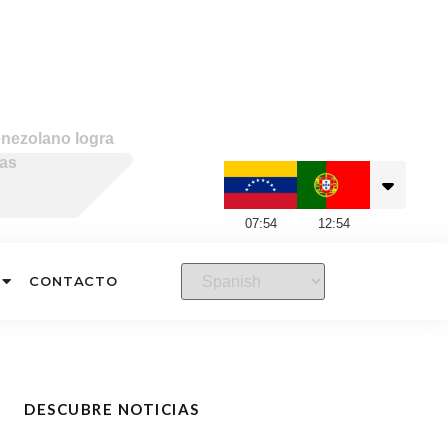
enezolano logra
ras
07
:
54
12
:
54
CONTACTO
DESCUBRE NOTICIAS