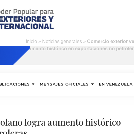
Inicio
»
Noticias generales
»
Comercio exterior v
aumento histórico en exportaciones no petrole
BLICACIONES
MENSAJES OFICIALES
EN VENEZUELA
olano logra aumento histórico
roleras