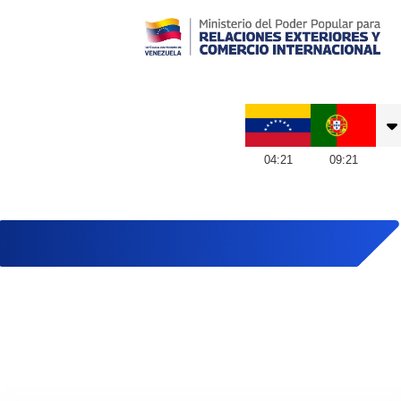
Embajada de Venezuela en Portugal
04
:
21
09
:
21