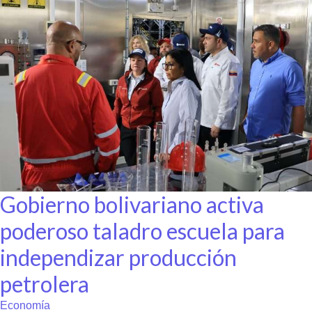
Gobierno bolivariano activa
poderoso taladro escuela para
independizar producción
petrolera
Economía