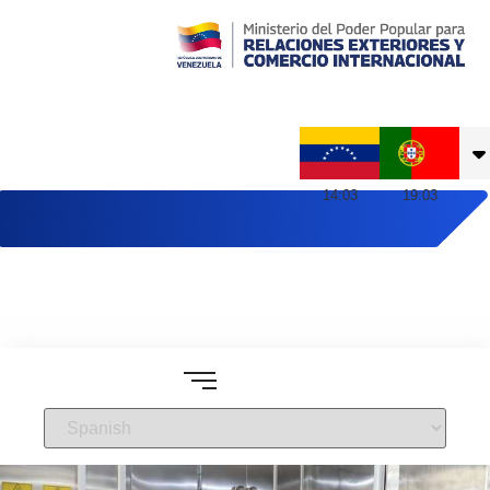
Embajada de Venezuela en Portugal
14
:
03
19
:
03