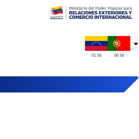
Embajada de Venezuela en Portugal
01
:
56
06
:
56