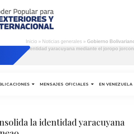
Inicio
»
Noticias generales
»
Gobierno Bolivariano
identidad yaracuyana mediante el joropo jorco
BLICACIONES
MENSAJES OFICIALES
EN VENEZUELA
nsolida la identidad yaracuyana
oneao