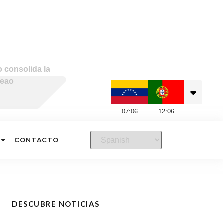
 consolida la
neao
07
:
06
12
:
06
CONTACTO
DESCUBRE NOTICIAS