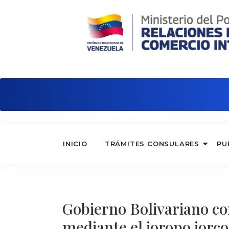
Embajada de Venezuela en Portugal
INICIO
TRÁMITES CONSULARES
PU
Gobierno Bolivariano co
mediante el joropo jorc