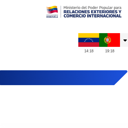
Embajada de Venezuela en Portugal
14
:
18
19
:
18