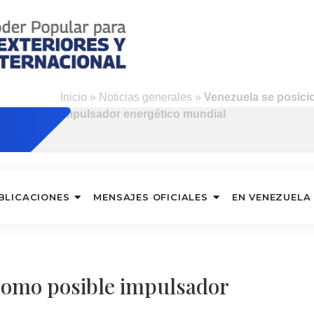
Inicio
»
Noticias generales
»
Venezuela se posici
impulsador energético mundial
BLICACIONES
MENSAJES OFICIALES
EN VENEZUELA
como posible impulsador