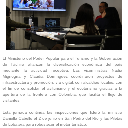
El Ministerio del Poder Popular para el Turismo y la Gobernación
de Táchira afianzan la diversificación económica del país
mediante la actividad receptiva. Las viceministras Nadia
Mignogna y Claudia Domínguez coordinaron proyectos de
infraestructura y promoción, vía digital, con alcaldías locales, con
el fin de consolidar el aviturismo y el ecoturismo gracias a la
apertura de la frontera con Colombia, que facilita el flujo de
visitantes.
Esta jornada continúa las inspecciones que lideró la ministra
Daniella Cabello el 2 de junio en San Pedro del Río y las Piletas
de Lobatera para robustecer el motor turístico.