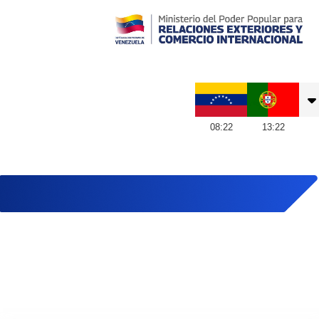
Embajada de Venezuela en Portugal
08
:
22
13
:
22