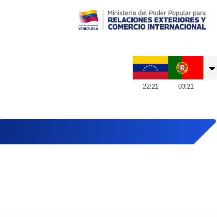
Embajada de Venezuela en Portugal
22
:
21
03
:
21