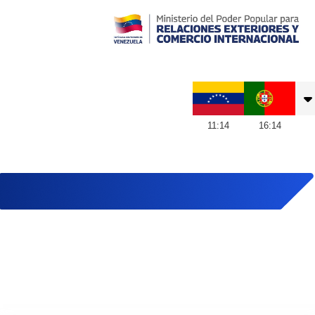
Embajada de Venezuela en Portugal
11
:
14
16
:
14