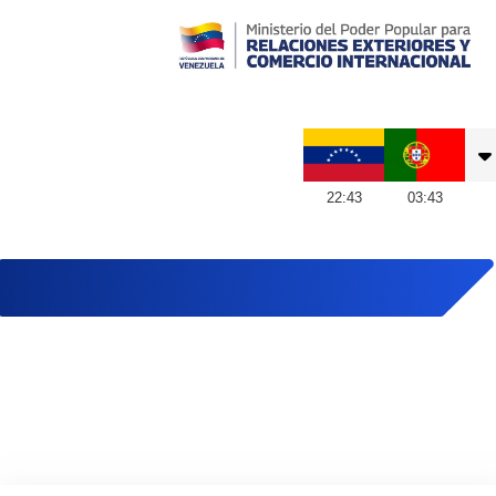
Embajada de Venezuela en Portugal
22
:
43
03
:
43