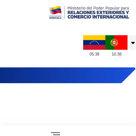
Embajada de Venezuela en Portugal
05
:
38
10
:
38