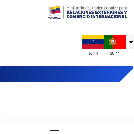
Embajada de Venezuela en Portugal
10
:
44
15
:
44