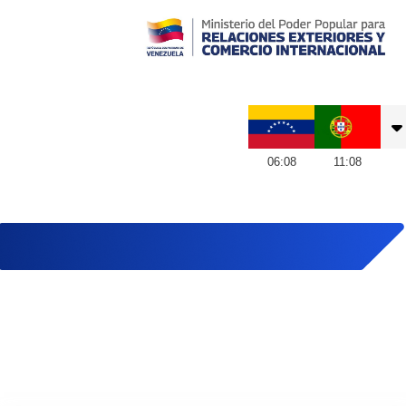
Embajada de Venezuela en Portugal
06
:
08
11
:
08