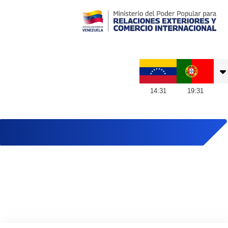
Embajada de Venezuela en Portugal
14
:
31
19
:
31