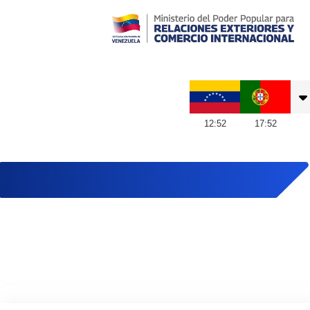
Embajada de Venezuela en Portugal
12
:
52
17
:
52